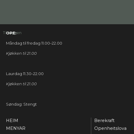
Til toppen
OPE:
Måndag til fredag 11.00–22.00
Kjøkken til 21.00
Laurdag 11.30–22.00
Kjøkken til 21.00
Søndag: Stengt
HEIM
Berekraft
MENYAR
Openheitslova