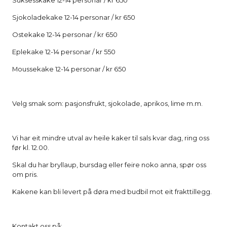
Suksesskake 12-14 personar / kr 650
Sjokoladekake 12-14 personar / kr 650
Ostekake 12-14 personar / kr 650
Eplekake 12-14 personar / kr 550
Moussekake 12-14 personar / kr 650
Velg smak som: pasjonsfrukt, sjokolade, aprikos, lime m.m.
Vi har eit mindre utval av heile kaker til sals kvar dag, ring oss
før kl. 12.00.
Skal du har bryllaup, bursdag eller feire noko anna, spør oss
om pris.
Kakene kan bli levert på døra med budbil mot eit frakttillegg.
Kontakt oss på: