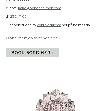
e-post:
kake@bondeheimen.com
tlf:
23 21 41 00
Eller benytt deg av
kontaktskjema
her på heimesida
Opne menyen som vedlegg »
BOOK BORD HER »