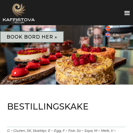
NO
EN
BOOK BORD HER »
BESTILLINGSKAKE
G – Gluten, SK, Skalldyr, E – Egg, F – Fisk, So – Soya, M – Melk, V –