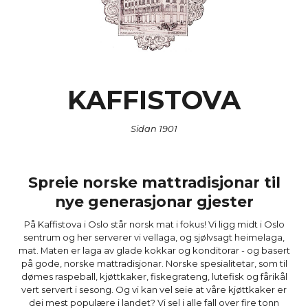
KAFFISTOVA
Sidan 1901
Spreie norske mattradisjonar til
nye generasjonar gjester
På Kaffistova i Oslo står norsk mat i fokus! Vi ligg midt i Oslo
sentrum og her serverer vi vellaga, og sjølvsagt heimelaga,
mat. Maten er laga av glade kokkar og konditorar - og basert
på gode, norske mattradisjonar. Norske spesialitetar, som til
dømes raspeball, kjøttkaker, fiskegrateng, lutefisk og fårikål
vert servert i sesong. Og vi kan vel seie at våre kjøttkaker er
dei mest populære i landet? Vi sel i alle fall over fire tonn