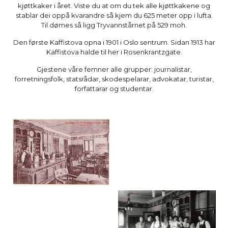
kjøttkaker i året. Viste du at om du tek alle kjøttkakene og
stablar dei oppå kvarandre så kjem du 625 meter opp i lufta.
Til dømes så ligg Tryvannstårnet på 529 moh.
Den første Kaffistova opna i 1901 i Oslo sentrum. Sidan 1913 har
Kaffistova halde til her i Rosenkrantzgate.
Gjestene våre femner alle grupper: journalistar,
forretningsfolk, statsrådar, skodespelarar, advokatar, turistar,
forfattarar og studentar.