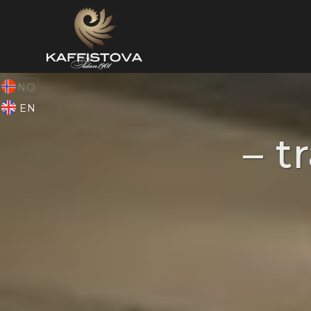
NO
EN
– t