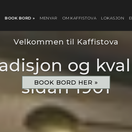
BOOK BORD »
MENYAR
OM KAFFISTOVA
LOKASJON
E
Velkommen til Kaffistova
radisjon og kval
sidan 1901
BOOK BORD HER »