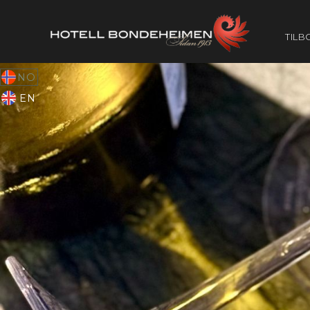
TILB
NO
EN