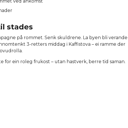
ommet ved ankomst
vnader
til stades
mpagne på rommet. Senk skuldrene. La byen bli verande
ennomtenkt 3-retters middag i Kaffistova – ei ramme der
hovudrolla.
te for ein roleg frukost – utan hastverk, berre tid saman.